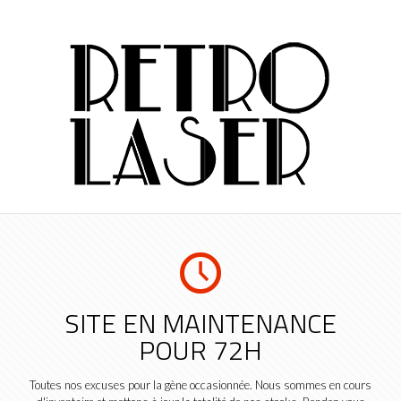
SITE EN MAINTENANCE
POUR 72H
Toutes nos excuses pour la gène occasionnée. Nous sommes en cours