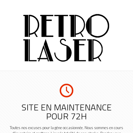
SITE EN MAINTENANCE
POUR 72H
Toutes nos excuses pour la gène occasionnée. Nous sommes en cours