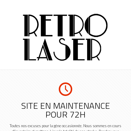
SITE EN MAINTENANCE
POUR 72H
Toutes nos excuses pour la gène occasionnée. Nous sommes en cours