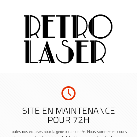
SITE EN MAINTENANCE
POUR 72H
Toutes nos excuses pour la gène occasionnée. Nous sommes en cours