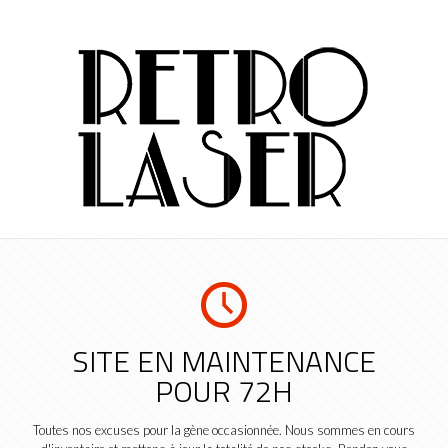
SITE EN MAINTENANCE
POUR 72H
Toutes nos excuses pour la gène occasionnée. Nous sommes en cours