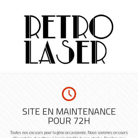
SITE EN MAINTENANCE
POUR 72H
Toutes nos excuses pour la gène occasionnée. Nous sommes en cours