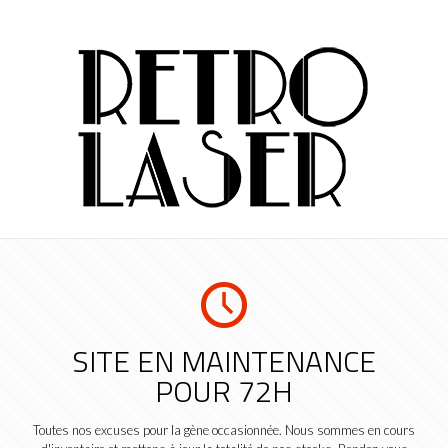
SITE EN MAINTENANCE
POUR 72H
Toutes nos excuses pour la gène occasionnée. Nous sommes en cours