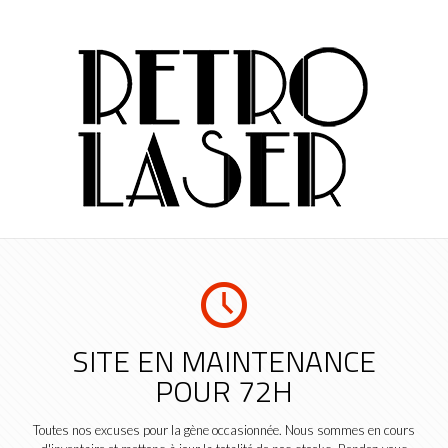
SITE EN MAINTENANCE
POUR 72H
Toutes nos excuses pour la gène occasionnée. Nous sommes en cours