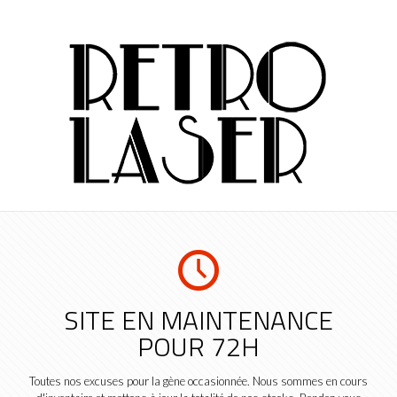
SITE EN MAINTENANCE
POUR 72H
Toutes nos excuses pour la gène occasionnée. Nous sommes en cours