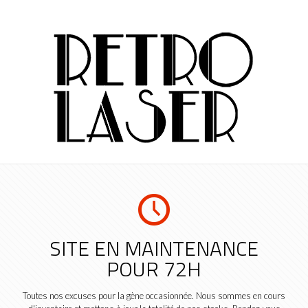
SITE EN MAINTENANCE
POUR 72H
Toutes nos excuses pour la gène occasionnée. Nous sommes en cours