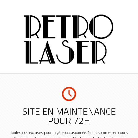
SITE EN MAINTENANCE
POUR 72H
Toutes nos excuses pour la gène occasionnée. Nous sommes en cours