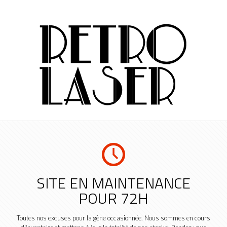
SITE EN MAINTENANCE
POUR 72H
Toutes nos excuses pour la gène occasionnée. Nous sommes en cours