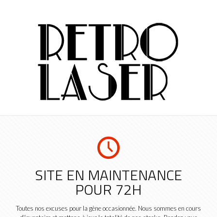
SITE EN MAINTENANCE
POUR 72H
Toutes nos excuses pour la gène occasionnée. Nous sommes en cours