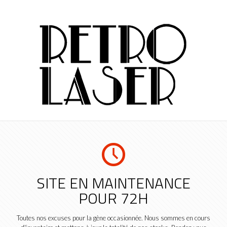
SITE EN MAINTENANCE
POUR 72H
Toutes nos excuses pour la gène occasionnée. Nous sommes en cours