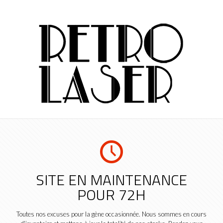
SITE EN MAINTENANCE
POUR 72H
Toutes nos excuses pour la gène occasionnée. Nous sommes en cours