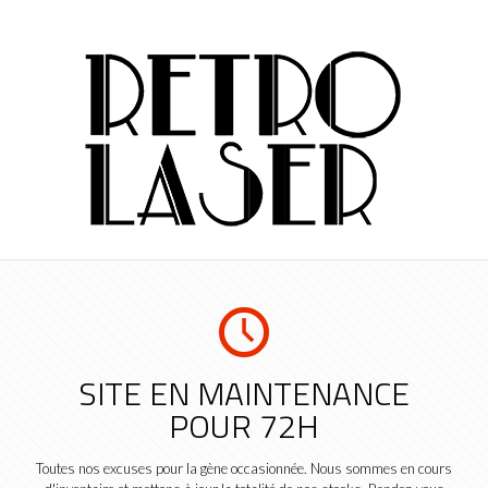
SITE EN MAINTENANCE
POUR 72H
Toutes nos excuses pour la gène occasionnée. Nous sommes en cours