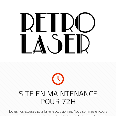
SITE EN MAINTENANCE
POUR 72H
Toutes nos excuses pour la gène occasionnée. Nous sommes en cours