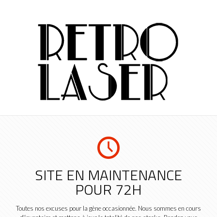
SITE EN MAINTENANCE
POUR 72H
Toutes nos excuses pour la gène occasionnée. Nous sommes en cours