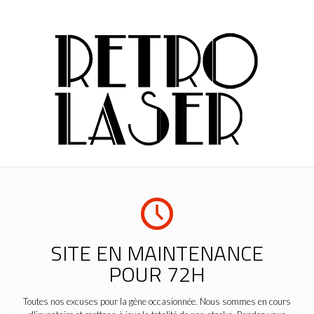
SITE EN MAINTENANCE
POUR 72H
Toutes nos excuses pour la gène occasionnée. Nous sommes en cours