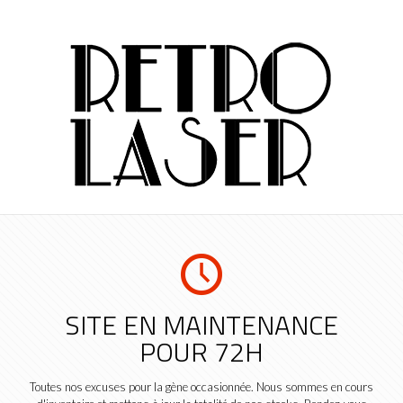
SITE EN MAINTENANCE
POUR 72H
Toutes nos excuses pour la gène occasionnée. Nous sommes en cours