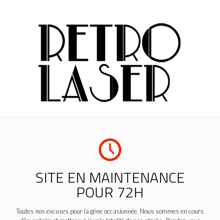
SITE EN MAINTENANCE
POUR 72H
Toutes nos excuses pour la gène occasionnée. Nous sommes en cours