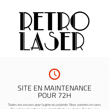
SITE EN MAINTENANCE
POUR 72H
Toutes nos excuses pour la gène occasionnée. Nous sommes en cours