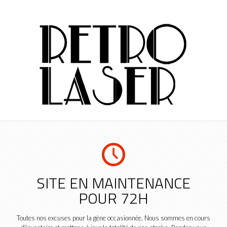
SITE EN MAINTENANCE
POUR 72H
Toutes nos excuses pour la gène occasionnée. Nous sommes en cours