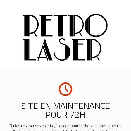
SITE EN MAINTENANCE
POUR 72H
Toutes nos excuses pour la gène occasionnée. Nous sommes en cours