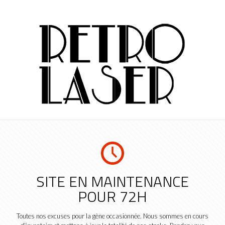
SITE EN MAINTENANCE
POUR 72H
Toutes nos excuses pour la gène occasionnée. Nous sommes en cours