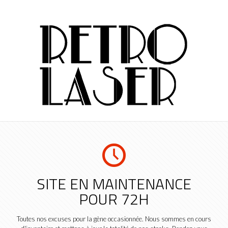
SITE EN MAINTENANCE
POUR 72H
Toutes nos excuses pour la gène occasionnée. Nous sommes en cours