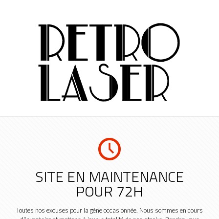
SITE EN MAINTENANCE
POUR 72H
Toutes nos excuses pour la gène occasionnée. Nous sommes en cours