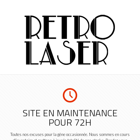
SITE EN MAINTENANCE
POUR 72H
Toutes nos excuses pour la gène occasionnée. Nous sommes en cours