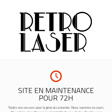
SITE EN MAINTENANCE
POUR 72H
Toutes nos excuses pour la gène occasionnée. Nous sommes en cours