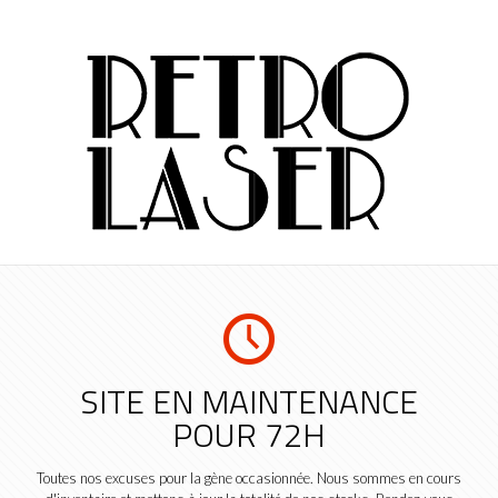
SITE EN MAINTENANCE
POUR 72H
Toutes nos excuses pour la gène occasionnée. Nous sommes en cours