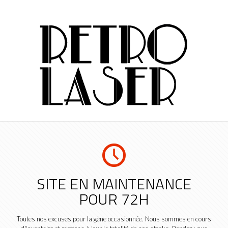
SITE EN MAINTENANCE
POUR 72H
Toutes nos excuses pour la gène occasionnée. Nous sommes en cours