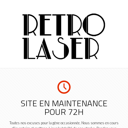
SITE EN MAINTENANCE
POUR 72H
Toutes nos excuses pour la gène occasionnée. Nous sommes en cours