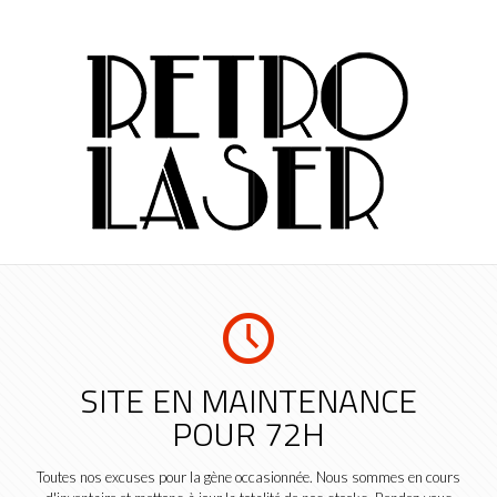
SITE EN MAINTENANCE
POUR 72H
Toutes nos excuses pour la gène occasionnée. Nous sommes en cours