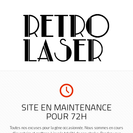
SITE EN MAINTENANCE
POUR 72H
Toutes nos excuses pour la gène occasionnée. Nous sommes en cours