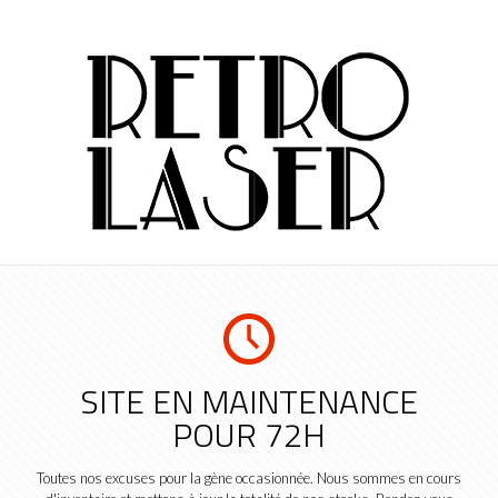
SITE EN MAINTENANCE
POUR 72H
Toutes nos excuses pour la gène occasionnée. Nous sommes en cours