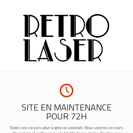
SITE EN MAINTENANCE
POUR 72H
Toutes nos excuses pour la gène occasionnée. Nous sommes en cours